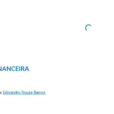
ip to main content
Skip to navigat
NANCEIRA
o:
Edivandro Souza Barros