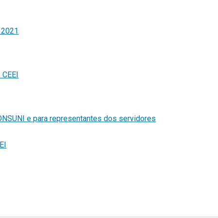
I 2021
o CEEI
ONSUNI e para representantes dos servidores
EI