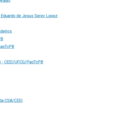
Araújo
e Eduardo de Jesus Serey Lopez
edeiros
PB
/PaqTcPB
24 - CEEI/UFCG/PaqTcPB
 da CSA/CEEI